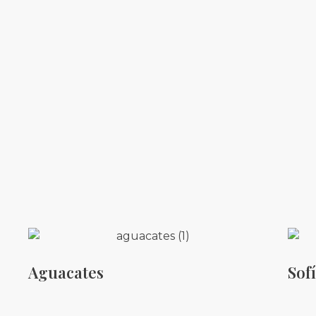
ESTOY INTERE
Aguacates
Sof