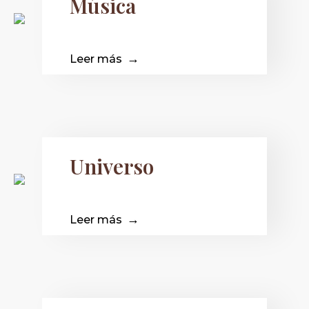
Música
Leer más
Universo
Leer más