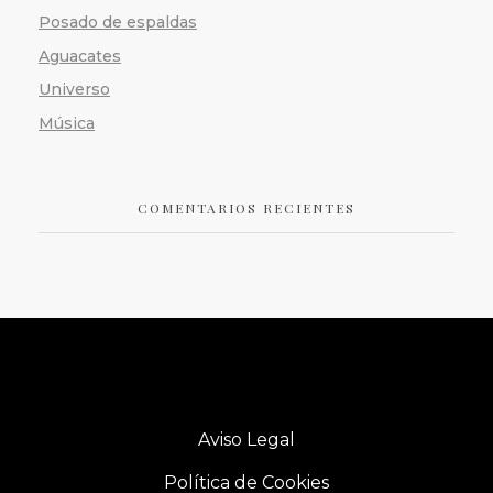
Sueño Tibetano
Posado de espaldas
Energía
Todos
Aguacates
Universo
Música
Los Chakras
COMENTARIOS RECIENTES
Energía
Todos
Mascotas
Mascotas
Todos
Aviso Legal
Política de Cookies