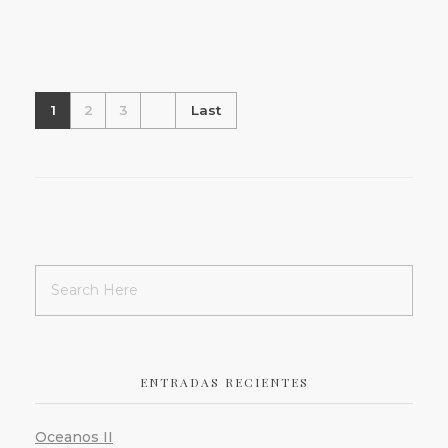
Obras Abstractas
Todos
1
2
3
Last
Oceanos
Obras Abstractas
Todos
Horizonte
Obras Abstractas
Todos
ENTRADAS RECIENTES
Oceanos II